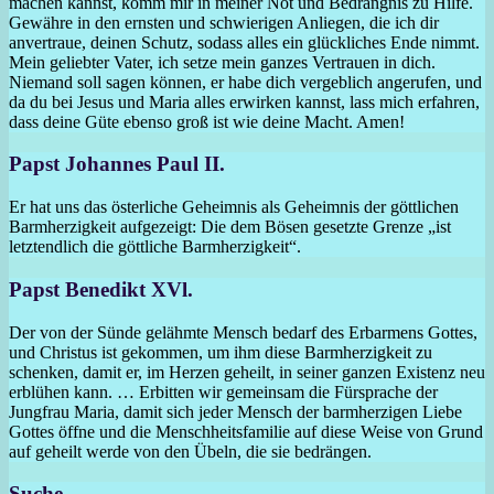
machen kannst, komm mir in meiner Not und Bedrängnis zu Hilfe.
Gewähre in den ernsten und schwierigen Anliegen, die ich dir
anvertraue, deinen Schutz, sodass alles ein glückliches Ende nimmt.
Mein geliebter Vater, ich setze mein ganzes Vertrauen in dich.
Niemand soll sagen können, er habe dich vergeblich angerufen, und
da du bei Jesus und Maria alles erwirken kannst, lass mich erfahren,
dass deine Güte ebenso groß ist wie deine Macht. Amen!
Papst Johannes Paul II.
Er hat uns das österliche Geheimnis als Geheimnis der göttlichen
Barmherzigkeit aufgezeigt: Die dem Bösen gesetzte Grenze „ist
letztendlich die göttliche Barmherzigkeit“.
Papst Benedikt XVl.
Der von der Sünde gelähmte Mensch bedarf des Erbarmens Gottes,
und Christus ist gekommen, um ihm diese Barmherzigkeit zu
schenken, damit er, im Herzen geheilt, in seiner ganzen Existenz neu
erblühen kann. … Erbitten wir gemeinsam die Fürsprache der
Jungfrau Maria, damit sich jeder Mensch der barmherzigen Liebe
Gottes öffne und die Menschheitsfamilie auf diese Weise von Grund
auf geheilt werde von den Übeln, die sie bedrängen.
Suche