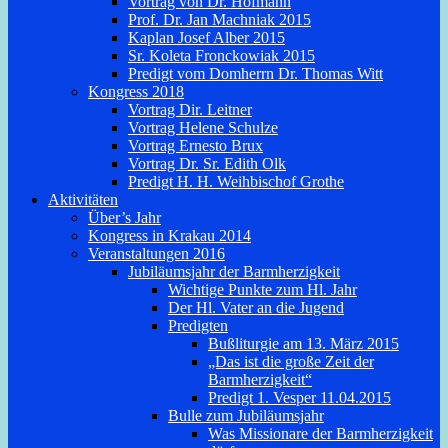
Vortrag von Dr. Hofmann
Prof. Dr. Jan Machniak 2015
Kaplan Josef Alber 2015
Sr. Koleta Fronckowiak 2015
Predigt vom Domherrn Dr. Thomas Witt
Kongress 2018
Vortrag Dir. Leitner
Vortrag Helene Schulze
Vortrag Ernesto Brux
Vortrag Dr. Sr. Edith Olk
Predigt H. H. Weihbischof Grothe
Aktivitäten
Über’s Jahr
Kongress in Krakau 2014
Veranstaltungen 2016
Jubiläumsjahr der Barmherzigkeit
Wichtige Punkte zum Hl. Jahr
Der Hl. Vater an die Jugend
Predigten
Bußliturgie am 13. März 2015
„Das ist die große Zeit der
Barmherzigkeit“
Predigt 1. Vesper 11.04.2015
Bulle zum Jubiläumsjahr
Was Missionare der Barmherzigkeit