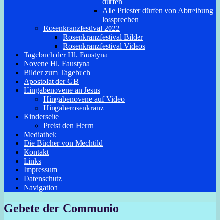
dürfen
Alle Priester dürfen von Abtreibung
lossprechen
Rosenkranzfestival 2022
Rosenkranzfestival Bilder
Rosenkranzfestival Videos
Tagebuch der Hl. Faustyna
Novene Hl. Faustyna
Bilder zum Tagebuch
Apostolat der GB
Hingabenovene an Jesus
Hingabenovene auf Video
Hingaberosenkranz
Kinderseite
Preist den Herrn
Mediathek
Die Bücher von Mechtild
Kontakt
Links
Impressum
Datenschutz
Navigation
Gebete der Communio