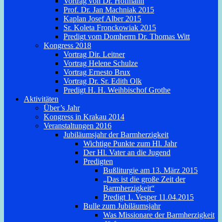
Vortrag von Dr. Hofmann
Prof. Dr. Jan Machniak 2015
Kaplan Josef Alber 2015
Sr. Koleta Fronckowiak 2015
Predigt vom Domherrn Dr. Thomas Witt
Kongress 2018
Vortrag Dir. Leitner
Vortrag Helene Schulze
Vortrag Ernesto Brux
Vortrag Dr. Sr. Edith Olk
Predigt H. H. Weihbischof Grothe
Aktivitäten
Über’s Jahr
Kongress in Krakau 2014
Veranstaltungen 2016
Jubiläumsjahr der Barmherzigkeit
Wichtige Punkte zum Hl. Jahr
Der Hl. Vater an die Jugend
Predigten
Bußliturgie am 13. März 2015
„Das ist die große Zeit der
Barmherzigkeit“
Predigt 1. Vesper 11.04.2015
Bulle zum Jubiläumsjahr
Was Missionare der Barmherzigkeit