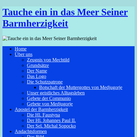
Tauche ein in das Meer Seiner
Barmherzigkeit
Home
Über uns
Zeugnis von Mechtild
Grundsätze
Der Name
Das Logo
Die Schutzpatrone
Botschaft der Muttergottes von Medjugorje
Unser geistliches Alltagsleben
Gebete der Communio
Gebete von Medjugorje
Apostel der Barmherzigkeit
Die Hl. Faustyna
Der Hl. Johannes Paul II.
Der Sel. Michal Sopocko
Andachtsformen
Das Bild