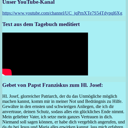
Unser YouTube-Kanal
https://www.youtube.com/channel/UC_jqPrnXTe7S54Tdypql6Xg
Text aus dem Tagebuch meditiert
Gebet von Papst Franziskus zum Hl. Josef:
Hl. Josef, glorreicher Patriarch, der du das Unmögliche möglich
machen kannst, komm mir in meiner Not und Bedrängnis zu Hilfe.
Gewähre in den ernsten und schwierigen Anliegen, die ich dir
anvertraue, deinen Schutz, sodass alles ein glückliches Ende nimmt.
Mein geliebter Vater, ich setze mein ganzes Vertrauen in dich.
Niemand soll sagen können, er habe dich vergeblich angerufen, und
da du bei Jesus und Maria alles erwirken kannst, lass mich erfahren,