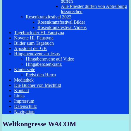
dürfen
Alle Priester dürfen von Abtreibung
lossprechen
Rosenkranzfestival 2022
Rosenkranzfestival Bilder
Rosenkranzfestival Videos
Tagebuch der Hl. Faustyna
Novene Hl. Faustyna
Bilder zum Tagebuch
Apostolat der GB
Hingabenovene an Jesus
Hingabenovene auf Video
Hingaberosenkranz
Kinderseite
Preist den Herrn
Mediathek
Die Bücher von Mechtild
Kontakt
Links
Impressum
Datenschutz
Navigation
Weltkongresse WACOM